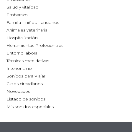
opciones
39,00€
Salud y vitalidad
se
Embarazo
pueden
Familia – niños – ancianos
elegir
Animales veterinaria
en
Hospitalización
la
Herramientas Profesionales
página
Entorno laboral
de
Técnicas medidativas
producto
Interiorismo
Sonidos para Viajar
Ciclos circadianos
Novedades
Listado de sonidos
Mis sonidos especiales