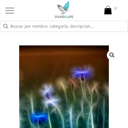
0
Open
Mobile
Menu
TIENDA