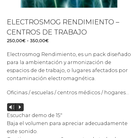
ELECTROSMOG RENDIMIENTO –
CENTROS DE TRABAJO
Rango
250,00
€
-
350,00
€
de
Electrosmog Rendimiento, es un pack diseñado
precios:
desde
para la ambientación y armonización de
250,00€
espacios de de trabajo, o lugares afectados por
hasta
contaminación electromagnética.
350,00€
Oficinas / escuelas / centros médicos / hogares…
Reproductor
Vm
P
de
Escuchar demo de 15″
audio
Baja el volumen para apreciar adecuadamente
este sonido.