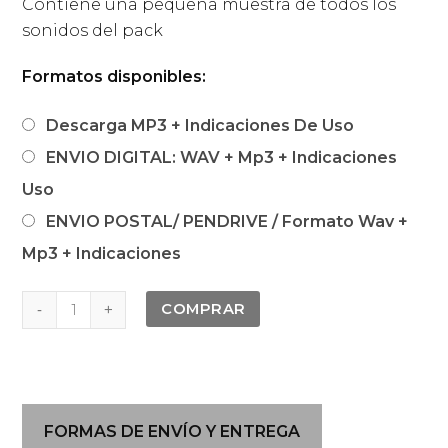
Contiene una pequeña muestra de todos los
sonidos del pack
Formatos disponibles:
Descarga MP3 + Indicaciones De Uso
ENVIO DIGITAL: WAV + Mp3 + Indicaciones
Uso
ENVIO POSTAL/ PENDRIVE / Formato Wav +
Mp3 + Indicaciones
Electrosmog
COMPRAR
Rendimiento
-
centros
de
FORMAS DE ENVÍO Y ENTREGA
trabajo