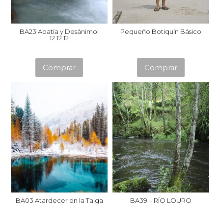
BA23 Apatía y Desánimo:
Pequeño Botiquín Básico
12.12.12
Este
Este
Comprar
Comprar
producto
product
tiene
tiene
múltiples
múltiple
variantes.
variantes
Las
Las
opciones
opcione
se
se
pueden
pueden
elegir
elegir
en
en
la
la
BA03 Atardecer en la Taiga
BA39 – RÍO LOURO
página
página