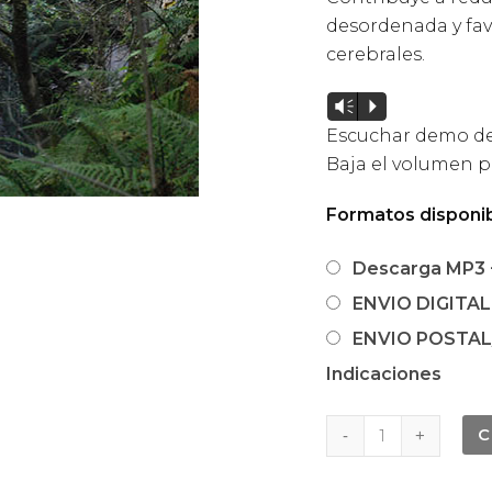
desordenada y fav
cerebrales.
Reproductor
Vm
P
de
Escuchar demo de
audio
Baja el volumen p
Formatos disponib
Descarga MP3 +
ENVIO DIGITAL:
ENVIO POSTAL/
Indicaciones
BA15
C
Cascada
de