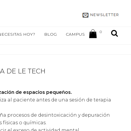
0
NECESITAS HOY?
BLOG
CAMPUS
A DE LE TECH
go
zación de espacios pequeños.
os:
e
iza al paciente antes de una sesión de terapia
0€
a
ña procesos de desintoxicación y depuración
0€
 físicas o químicas.
cir el exceso de actividad mental