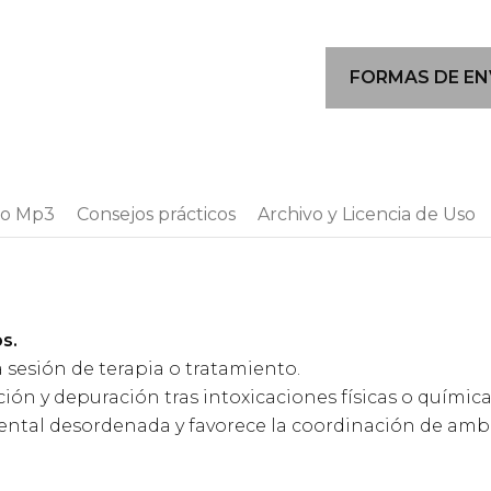
le
Tech
FORMAS DE EN
cantidad
o Mp3
Consejos prácticos
Archivo y Licencia de Uso
s.
a sesión de terapia o tratamiento.
ón y depuración tras intoxicaciones físicas o química
mental desordenada y favorece la coordinación de amb