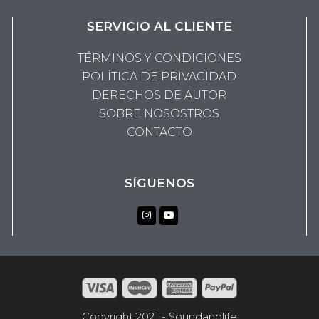
variantes.
var
SERVICIO AL CLIENTE
Las
La
opciones
op
TÉRMINOS Y CONDICIONES
se
se
POLÍTICA DE PRIVACIDAD
pueden
pu
DERECHOS DE AUTOR
elegir
el
SOBRE NOSOSTROS
en
en
CONTACTO
la
la
página
pá
de
de
SÍGUENOS
producto
pr
Instagram
Youtube
Copyright 2021 - Soundandlife