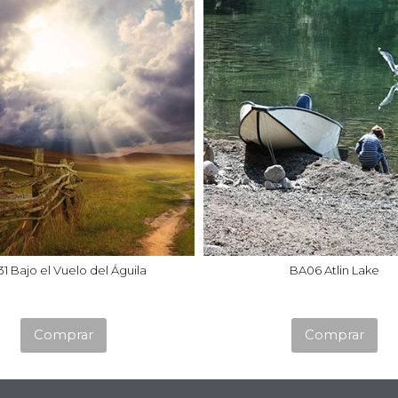
1 Bajo el Vuelo del Águila
BA06 Atlin Lake
Este
Es
Comprar
Comprar
producto
pr
tiene
ti
múltiples
mú