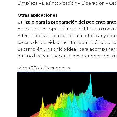
Limpieza – Desintoxicación – Liberación – Or
Otras aplicaciones:
Utilizalo para la preparación del paciente ante
Este audio es especialmente útil como
psico-
Además de su capacidad para refrescar y equili
exceso de actividad mental, permitiéndole cent
Es también un sonido ideal para acompañar pr
que no les pertenecen, o desprenderse de sit
Mapa 3D de frecuencias: