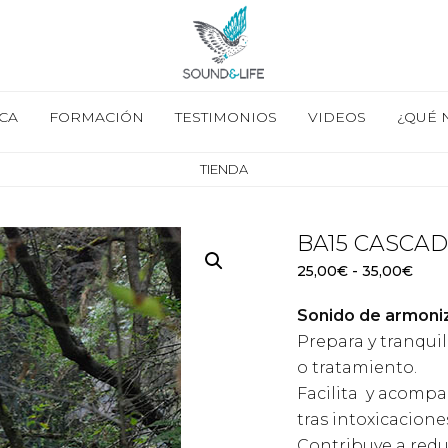
CA
FORMACIÓN
TESTIMONIOS
VIDEOS
¿QUÉ 
TIENDA
BA15 CASCAD
Ran
25,00
€
-
35,00
€
de
Sonido de armoni
preci
desd
Prepara y tranquil
25,0
o tratamiento.
hast
Facilita y acompa
35,0
tras intoxicaciones
Contribuye a redu