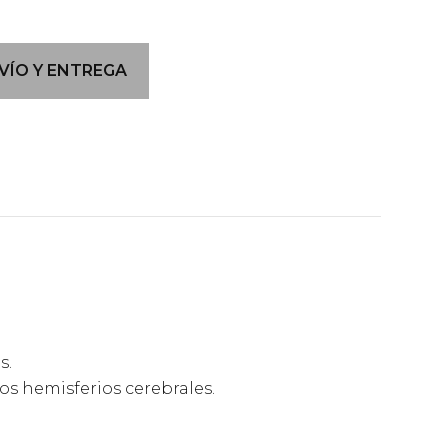
VÍO Y ENTREGA
s.
os hemisferios cerebrales.