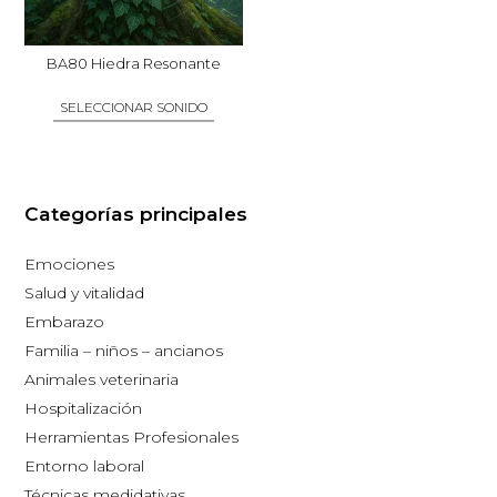
pueden
pueden
elegir
elegir
BA80 Hiedra Resonante
en
en
SELECCIONAR SONIDO
la
la
página
página
Este
de
de
producto
producto
producto
Categorías principales
tiene
múltiples
Emociones
variantes.
Salud y vitalidad
Las
Embarazo
opciones
Familia – niños – ancianos
se
Animales veterinaria
pueden
Hospitalización
elegir
Herramientas Profesionales
en
Entorno laboral
la
Técnicas medidativas