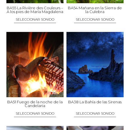
elegir
elegir
BA55 La Rivière des Couleurs –
BA54 Mañana en la Sierra de
A los pies de María Magdalena
la Culebra
en
en
SELECCIONAR SONIDO
SELECCIONAR SONIDO
la
la
página
página
Este
Este
de
de
producto
producto
producto
producto
tiene
tiene
múltiples
múltiples
variantes.
variantes.
Las
Las
opciones
opciones
se
se
pueden
pueden
elegir
elegir
BA51 Fuego de la noche de la
BA38 La Bahía de las Sirenas
Candelaria
en
en
SELECCIONAR SONIDO
SELECCIONAR SONIDO
la
la
página
página
Este
Este