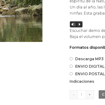
espíritu de la Nat
Un día al año, las
ninfas. Esta grab
Reproductor
Vm
P
de
Escuchar demo de
audio
Baja el volumen p
Formatos disponib
Descarga MP3 +
ENVIO DIGITAL:
ENVIO POSTAL/
Indicaciones
BA79
C
EL