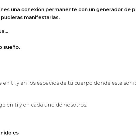
enes una conexión permanente con un generador de po
e pudieras manifestarlas.
gua…
o sueño.
e en ti, y en los espacios de tu cuerpo donde este sonid
e en ti y en cada uno de nosotros.
onido es