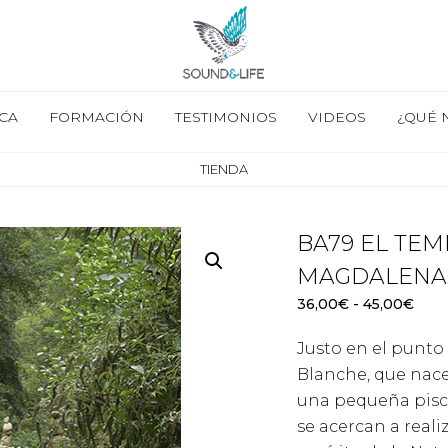
CA
FORMACIÓN
TESTIMONIOS
VIDEOS
¿QUÉ 
TIENDA
BA79 EL TE
MAGDALENA
Ran
36,00
€
-
45,00
€
de
Justo en el punto 
prec
desd
Blanche, que nace
36,0
una pequeña pisci
hast
se acercan a reali
45,0