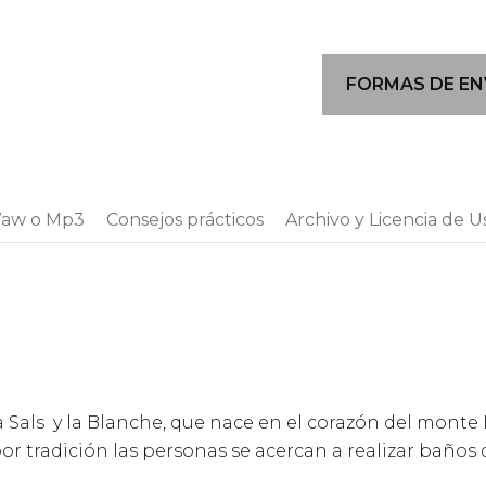
TEMPLO
DE
AGUA
FORMAS DE EN
DE
MARÍA
MAGDALENA
cantidad
aw o Mp3
Consejos prácticos
Archivo y Licencia de U
a Sals y la Blanche, que nace en el corazón del monte
r tradición las personas se acercan a realizar baños d