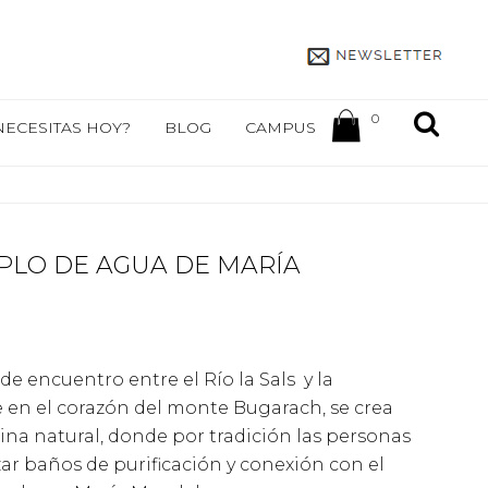
0
NECESITAS HOY?
BLOG
CAMPUS
MPLO DE AGUA DE MARÍA
go
de encuentro entre el Río la Sals y la
ios:
e
 en el corazón del monte Bugarach, se crea
0€
na natural, donde por tradición las personas
a
zar baños de purificación y conexión con el
0€