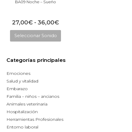
la
la
BA09 Noche – Sueño
pág
página
de
de
Rango
27,00
€
-
36,00
€
pro
producto
Este
de
Seleccionar Sonido
producto
precios:
tiene
desde
múltiples
27,00€
Categorías principales
variantes.
hasta
Las
Emociones
opciones
36,00€
Salud y vitalidad
se
Embarazo
pueden
Familia – niños – ancianos
elegir
Animales veterinaria
en
Hospitalización
la
Herramientas Profesionales
página
Entorno laboral
de