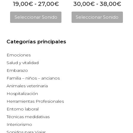
Rango
Ran
19,00
€
-
27,00
€
30,00
€
-
38,00
€
producto
pro
Este
Est
de
de
Seleccionar Sonido
Seleccionar Sonido
producto
pro
precios:
prec
tiene
tie
desde
des
múltiples
múl
19,00€
30,
Categorías principales
variantes.
vari
hasta
has
Las
Las
Emociones
opciones
opc
27,00€
38,
Salud y vitalidad
se
se
Embarazo
pueden
pue
Familia – niños – ancianos
elegir
eleg
Animales veterinaria
en
en
Hospitalización
la
la
Herramientas Profesionales
página
pág
Entorno laboral
de
de
Técnicas medidativas
producto
pro
Interiorismo
Sonidos para Viajar