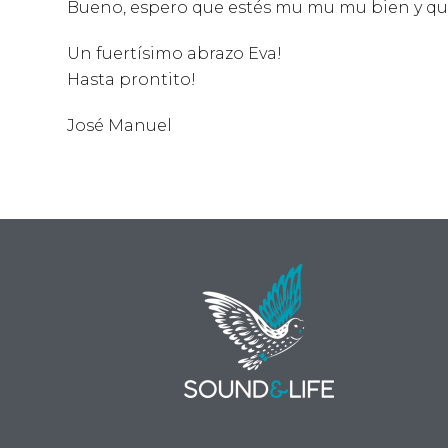
Bueno, espero que estés mu mu mu bien y que
Un fuertísimo abrazo Eva!
Hasta prontito!
José Manuel