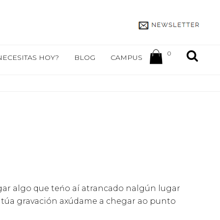
0
NECESITAS HOY?
BLOG
CAMPUS
ogar algo que teńo aí atrancado nalgún lugar
 a túa gravación axúdame a chegar ao punto