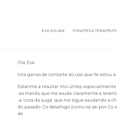
EVA JULIÁN
FONOTECA TERAPÉUTI
Ola, Eva
tińa ganas de contarte do uso que lle estou a 
Estanme a resultar moi útiles, especialmente
-as mańás, que me axuda claramente a leva
-a ‘cova da auga’ que me sigue axudando a cho
do pasado. Co desafogo (como xa sei por Co-e
de