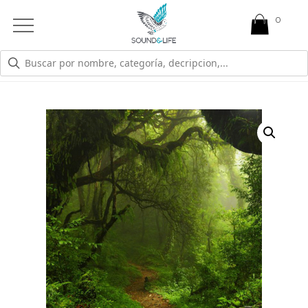
0
Open
Mobile
Menu
TIENDA