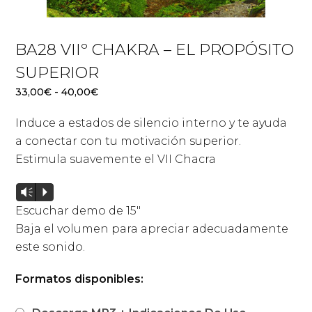
BA28 VIIº CHAKRA – EL PROPÓSITO
SUPERIOR
Rango
33,00
€
-
40,00
€
de
Induce a estados de silencio interno y te ayuda
precios:
desde
a conectar con tu motivación superior.
33,00€
Estimula suavemente el VII Chacra
hasta
40,00€
Reproductor
Vm
P
de
Escuchar demo de 15″
audio
Baja el volumen para apreciar adecuadamente
este sonido.
Formatos disponibles: