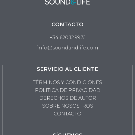
elegir
elegir
en
en
la
la
CONTACTO
página
página
de
de
+34 620.12.99.31
producto
product
info@soundandlife.com
SERVICIO AL CLIENTE
TÉRMINOS Y CONDICIONES
POLÍTICA DE PRIVACIDAD
DERECHOS DE AUTOR
SOBRE NOSOSTROS
CONTACTO