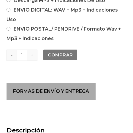
Descarga MP3 + Indicaciones De Uso
ENVIO DIGITAL: WAV + Mp3 + Indicaciones
Uso
ENVIO POSTAL/ PENDRIVE / Formato Wav +
Mp3 + Indicaciones
BA28
COMPRAR
VIIº
Chakra
-
El
FORMAS DE ENVÍO Y ENTREGA
propósito
superior
cantidad
Descripción