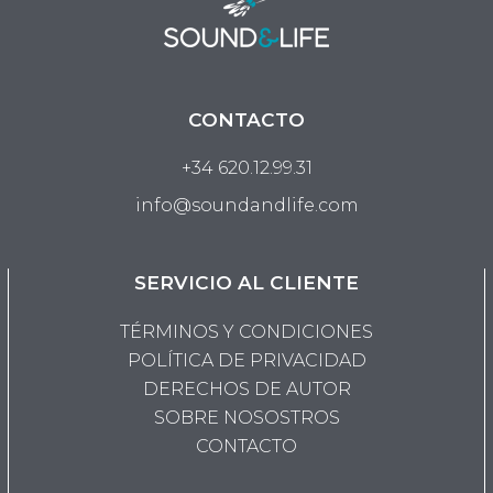
pueden
pueden
elegir
elegir
en
en
la
la
CONTACTO
página
página
de
de
+34 620.12.99.31
producto
product
info@soundandlife.com
SERVICIO AL CLIENTE
TÉRMINOS Y CONDICIONES
POLÍTICA DE PRIVACIDAD
DERECHOS DE AUTOR
SOBRE NOSOSTROS
CONTACTO