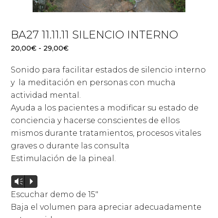
BA27 11.11.11 SILENCIO INTERNO
Rango
20,00
€
-
29,00
€
de
Sonido para facilitar estados de silencio interno
precios:
desde
y la meditación en personas con mucha
20,00€
actividad mental.
hasta
Ayuda a los pacientes a modificar su estado de
29,00€
conciencia y hacerse conscientes de ellos
mismos durante tratamientos, procesos vitales
graves o durante las consulta
Estimulación de la pineal.
Reproductor
Vm
P
de
Escuchar demo de 15″
audio
Baja el volumen para apreciar adecuadamente