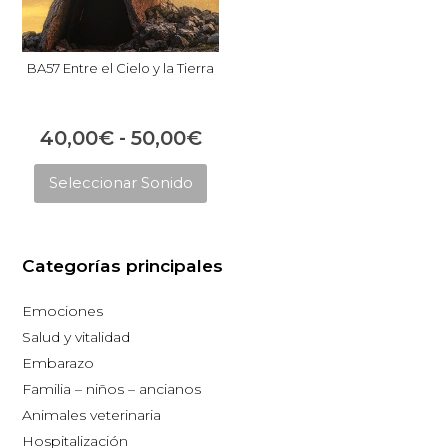
BA57 Entre el Cielo y la Tierra
Rango
40,00
€
-
50,00
€
Este
de
Seleccionar Sonido
producto
precios:
tiene
desde
múltiples
40,00€
Categorías principales
variantes.
hasta
Las
Emociones
opciones
50,00€
Salud y vitalidad
se
Embarazo
pueden
Familia – niños – ancianos
elegir
Animales veterinaria
en
Hospitalización