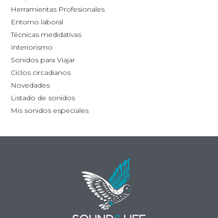
la
la
Herramientas Profesionales
página
pág
Entorno laboral
de
de
Técnicas medidativas
producto
pro
Interiorismo
Sonidos para Viajar
Ciclos circadianos
Novedades
Listado de sonidos
Mis sonidos especiales