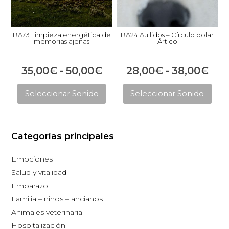
BA73 Limpieza energética de
BA24 Aullidos – Círculo polar
memorias ajenas
Ártico
Rango
Ran
35,00
€
-
50,00
€
28,00
€
-
38,00
€
Este
Est
de
de
Seleccionar Sonido
Seleccionar Sonido
producto
pro
precios:
prec
tiene
tie
desde
des
múltiples
múl
35,00€
28,
Categorías principales
variantes.
vari
hasta
has
Las
Las
Emociones
opciones
opc
50,00€
38,
Salud y vitalidad
se
se
Embarazo
pueden
pue
Familia – niños – ancianos
elegir
eleg
Animales veterinaria
en
en
Hospitalización