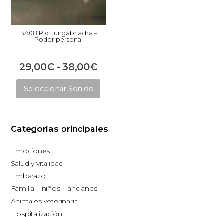
BA08 Río Tungabhadra –
Poder personal
Rango
29,00
€
-
38,00
€
Este
de
Seleccionar Sonido
producto
precios:
tiene
desde
múltiples
29,00€
Categorías principales
variantes.
hasta
Las
Emociones
opciones
38,00€
Salud y vitalidad
se
Embarazo
pueden
Familia – niños – ancianos
elegir
Animales veterinaria
en
Hospitalización