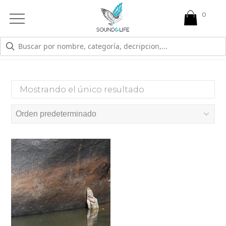
0
Open
Mobile
Menu
VALORACIÓN
Mostrando el único resultado