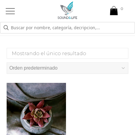
0
Open
Mobile
Menu
TRATAMIENTO
Mostrando el único resultado