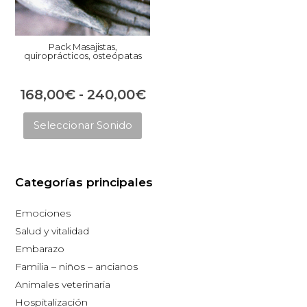
Pack Masajistas,
quiroprácticos, osteópatas
Rango
168,00
€
-
240,00
€
Este
de
Seleccionar Sonido
producto
precios:
tiene
desde
múltiples
168,00€
Categorías principales
variantes.
hasta
Las
Emociones
opciones
240,00€
Salud y vitalidad
se
Embarazo
pueden
Familia – niños – ancianos
elegir
Animales veterinaria
en
Hospitalización