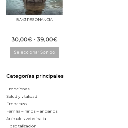
BA43 RESONANCIA
Rango
30,00
€
-
39,00
€
Este
de
Seleccionar Sonido
producto
precios:
tiene
desde
múltiples
30,00€
Categorías principales
variantes.
hasta
Las
Emociones
opciones
39,00€
Salud y vitalidad
se
Embarazo
pueden
Familia – niños – ancianos
elegir
Animales veterinaria
en
Hospitalización