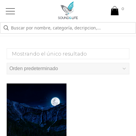
0
Open
Mobile
Menu
SOLSTICIO
Mostrando el único resultado