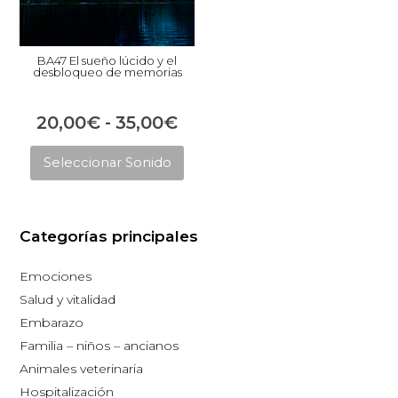
BA47 El sueño lúcido y el
desbloqueo de memorias
Rango
20,00
€
-
35,00
€
Este
de
Seleccionar Sonido
producto
precios:
tiene
desde
múltiples
20,00€
Categorías principales
variantes.
hasta
Las
Emociones
opciones
35,00€
Salud y vitalidad
se
Embarazo
pueden
Familia – niños – ancianos
elegir
Animales veterinaria
en
Hospitalización