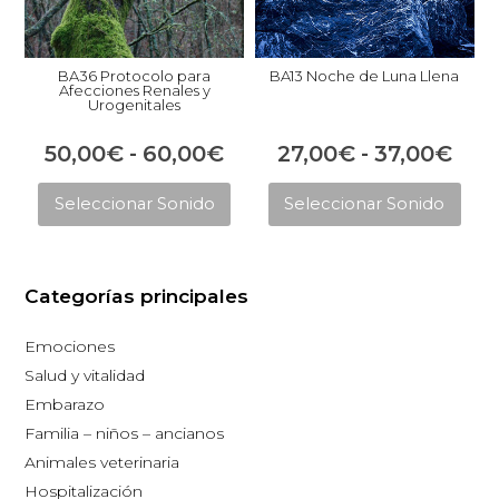
BA36 Protocolo para
BA13 Noche de Luna Llena
Afecciones Renales y
Urogenitales
Rango
Ran
50,00
€
-
60,00
€
27,00
€
-
37,00
€
Este
Est
de
de
Seleccionar Sonido
Seleccionar Sonido
producto
pro
precios:
prec
tiene
tie
desde
des
múltiples
múl
50,00€
27,
Categorías principales
variantes.
vari
hasta
has
Las
Las
Emociones
opciones
opc
60,00€
37,
Salud y vitalidad
se
se
Embarazo
pueden
pue
Familia – niños – ancianos
elegir
eleg
Animales veterinaria
en
en
Hospitalización