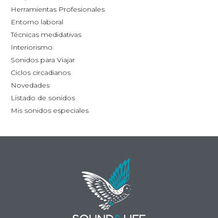
la
la
Herramientas Profesionales
página
pág
Entorno laboral
de
de
Técnicas medidativas
producto
pro
Interiorismo
Sonidos para Viajar
Ciclos circadianos
Novedades
Listado de sonidos
Mis sonidos especiales