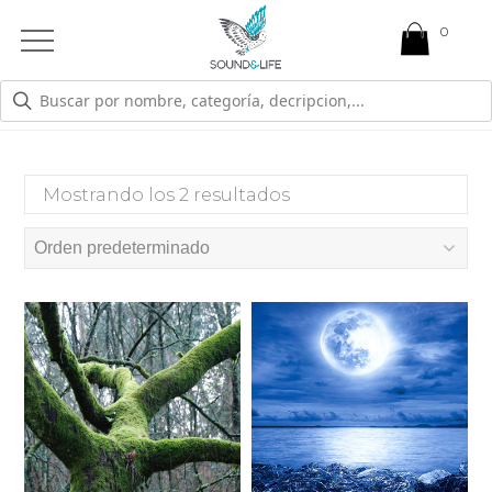
0
Open
Mobile
Menu
RIÑÓN
Mostrando los 2 resultados