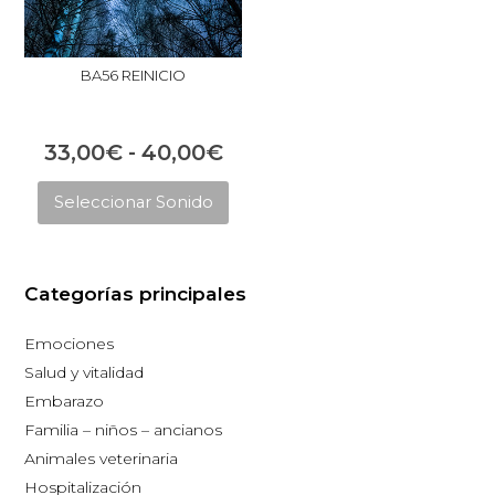
BA56 REINICIO
Rango
33,00
€
-
40,00
€
Este
de
Seleccionar Sonido
producto
precios:
tiene
desde
múltiples
33,00€
Categorías principales
variantes.
hasta
Las
Emociones
opciones
40,00€
Salud y vitalidad
se
Embarazo
pueden
Familia – niños – ancianos
elegir
Animales veterinaria
en
Hospitalización