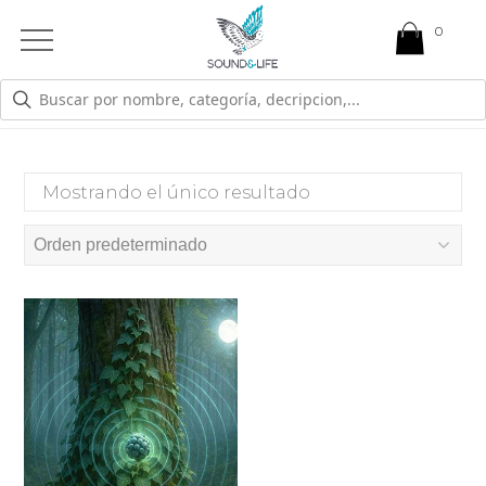
0
Open
Mobile
Menu
RECUPERAR LA CALMA.
Mostrando el único resultado