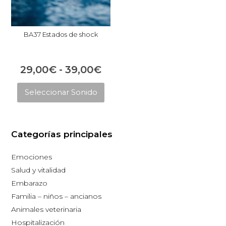
BA37 Estados de shock
Rango
29,00
€
-
39,00
€
Este
de
Seleccionar Sonido
producto
precios:
tiene
desde
múltiples
29,00€
Categorías principales
variantes.
hasta
Las
Emociones
opciones
39,00€
Salud y vitalidad
se
Embarazo
pueden
Familia – niños – ancianos
elegir
Animales veterinaria
en
Hospitalización