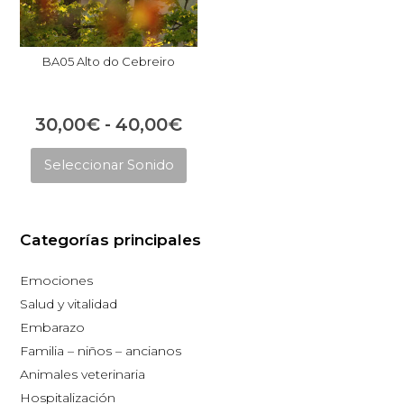
BA05 Alto do Cebreiro
Rango
30,00
€
-
40,00
€
Este
de
Seleccionar Sonido
producto
precios:
tiene
desde
múltiples
30,00€
Categorías principales
variantes.
hasta
Las
Emociones
opciones
40,00€
Salud y vitalidad
se
Embarazo
pueden
Familia – niños – ancianos
elegir
Animales veterinaria
en
Hospitalización