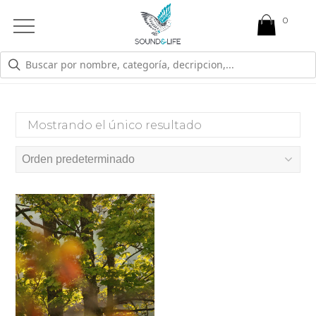
0
Open
Mobile
Menu
POBREZA
Mostrando el único resultado