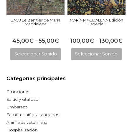
BA58 Le Benitier de María
MARÍA MAGDALENA Edición
Magdalena
Especial
Rango
Ra
45,00
€
-
55,00
€
100,00
€
-
130,00
€
Este
Est
de
de
Seleccionar Sonido
Seleccionar Sonido
producto
pro
precios:
pre
tiene
tie
desde
de
múltiples
múl
45,00€
10
Categorías principales
variantes.
vari
hasta
ha
Las
Las
Emociones
opciones
opc
55,00€
13
Salud y vitalidad
se
se
Embarazo
pueden
pue
Familia – niños – ancianos
elegir
eleg
Animales veterinaria
en
en
Hospitalización