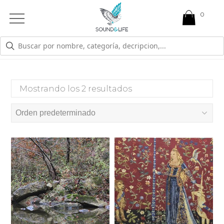
0
Open
Mobile
Menu
PERSECUCION
Mostrando los 2 resultados