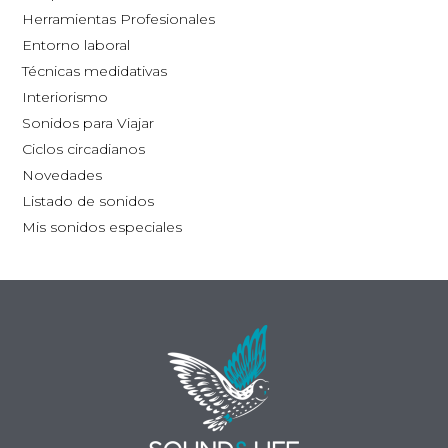
la
la
Herramientas Profesionales
página
pág
Entorno laboral
de
de
Técnicas medidativas
producto
pro
Interiorismo
Sonidos para Viajar
Ciclos circadianos
Novedades
Listado de sonidos
Mis sonidos especiales