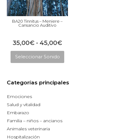
BA20 Tinnitus – Meniere –
Cansancio Auditivo
Rango
35,00
€
-
45,00
€
Este
de
Seleccionar Sonido
producto
precios:
tiene
desde
múltiples
35,00€
Categorías principales
variantes.
hasta
Las
Emociones
opciones
45,00€
Salud y vitalidad
se
Embarazo
pueden
Familia – niños – ancianos
elegir
Animales veterinaria
en
Hospitalización