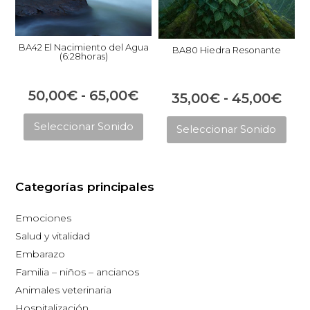
BA42 El Nacimiento del Agua
BA80 Hiedra Resonante
(6:28horas)
Rango
50,00
€
-
65,00
€
Ran
35,00
€
-
45,00
€
Este
de
Est
de
Seleccionar Sonido
Seleccionar Sonido
producto
pro
precios:
prec
tiene
tie
desde
des
múltiples
múl
50,00€
35,
Categorías principales
variantes.
vari
hasta
Las
has
Las
Emociones
opciones
opc
65,00€
45,
Salud y vitalidad
se
se
Embarazo
pueden
pue
Familia – niños – ancianos
elegir
eleg
Animales veterinaria
en
en
Hospitalización