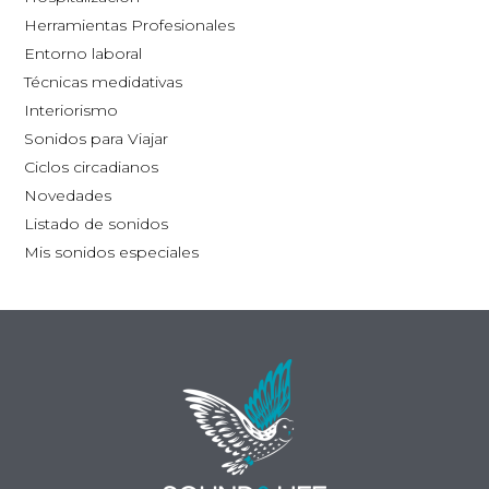
la
la
Herramientas Profesionales
página
pág
Entorno laboral
de
de
Técnicas medidativas
producto
pro
Interiorismo
Sonidos para Viajar
Ciclos circadianos
Novedades
Listado de sonidos
Mis sonidos especiales