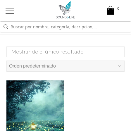
0
Open
Mobile
Menu
PACK PSICÓLOGOS
Mostrando el único resultado