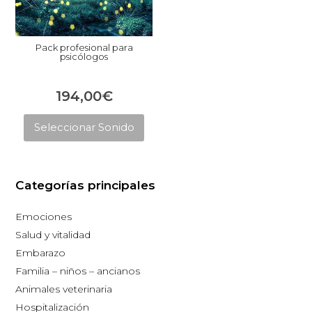
Pack profesional para
psicólogos
194,00
€
Este
Seleccionar Sonido
producto
tiene
múltiples
Categorías principales
variantes.
Las
Emociones
opciones
Salud y vitalidad
se
Embarazo
pueden
Familia – niños – ancianos
elegir
Animales veterinaria
en
Hospitalización