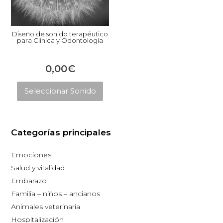
Diseño de sonido terapéutico
para Clínica y Odontología
0,00
€
Este
Seleccionar Sonido
producto
tiene
múltiples
Categorías principales
variantes.
Las
Emociones
opciones
Salud y vitalidad
se
Embarazo
pueden
Familia – niños – ancianos
elegir
Animales veterinaria
en
Hospitalización