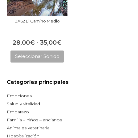
BA62 El Camino Medio
Rango
28,00
€
-
35,00
€
Este
de
Seleccionar Sonido
producto
precios:
tiene
desde
múltiples
28,00€
Categorías principales
variantes.
hasta
Las
Emociones
opciones
35,00€
Salud y vitalidad
se
Embarazo
pueden
Familia – niños – ancianos
elegir
Animales veterinaria
en
Hospitalización