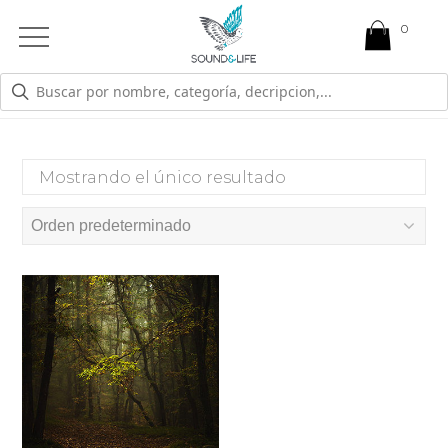
0
Open
Mobile
Menu
MIEDO A LOS RUIDOS
Mostrando el único resultado