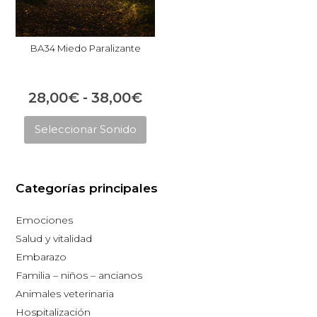
BA34 Miedo Paralizante
Rango
28,00
€
-
38,00
€
Este
de
Seleccionar Sonido
producto
precios:
tiene
desde
múltiples
28,00€
Categorías principales
variantes.
hasta
Las
Emociones
opciones
38,00€
Salud y vitalidad
se
Embarazo
pueden
Familia – niños – ancianos
elegir
Animales veterinaria
en
Hospitalización