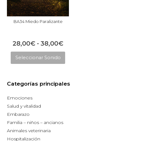
BA34 Miedo Paralizante
Rango
28,00
€
-
38,00
€
Este
de
Seleccionar Sonido
producto
precios:
tiene
desde
múltiples
28,00€
Categorías principales
variantes.
hasta
Las
Emociones
opciones
38,00€
Salud y vitalidad
se
Embarazo
pueden
Familia – niños – ancianos
elegir
Animales veterinaria
en
Hospitalización