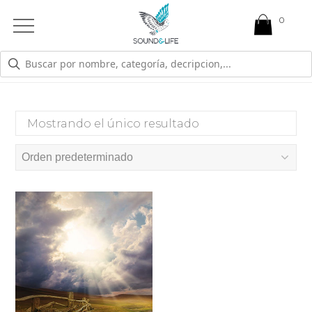
0
Open
Mobile
Menu
LUCIDEZ
Mostrando el único resultado