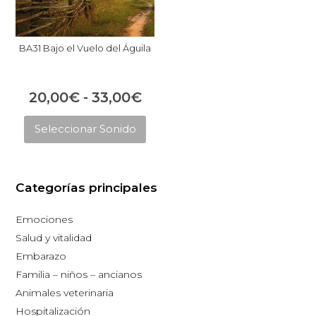
BA31 Bajo el Vuelo del Águila
Rango
20,00
€
-
33,00
€
Este
de
Seleccionar Sonido
producto
precios:
tiene
desde
múltiples
20,00€
Categorías principales
variantes.
hasta
Las
Emociones
opciones
33,00€
Salud y vitalidad
se
Embarazo
pueden
Familia – niños – ancianos
elegir
Animales veterinaria
en
Hospitalización