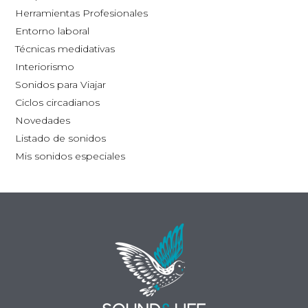
la
la
Herramientas Profesionales
página
pág
Entorno laboral
de
de
Técnicas medidativas
producto
pro
Interiorismo
Sonidos para Viajar
Ciclos circadianos
Novedades
Listado de sonidos
Mis sonidos especiales