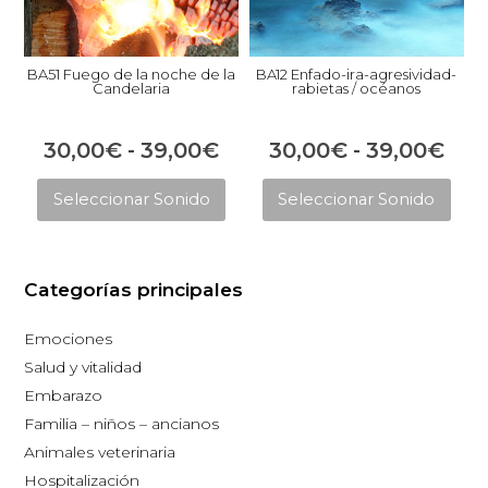
BA51 Fuego de la noche de la
BA12 Enfado-ira-agresividad-
Candelaria
rabietas / océanos
Rango
Ran
30,00
€
-
39,00
€
30,00
€
-
39,00
€
Este
Est
de
de
Seleccionar Sonido
Seleccionar Sonido
producto
pro
precios:
prec
tiene
tie
desde
des
múltiples
múl
30,00€
30,
Categorías principales
variantes.
vari
hasta
has
Las
Las
Emociones
opciones
opc
39,00€
39,
Salud y vitalidad
se
se
Embarazo
pueden
pue
Familia – niños – ancianos
elegir
eleg
Animales veterinaria
en
en
Hospitalización