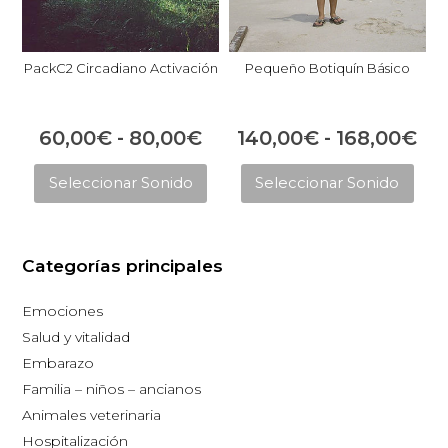
PackC2 Circadiano Activación
Pequeño Botiquín Básico
Rango
Ra
60,00
€
-
80,00
€
140,00
€
-
168,00
€
Este
Est
de
de
Seleccionar Sonido
Seleccionar Sonido
producto
pro
precios:
pre
tiene
tie
desde
de
múltiples
múl
60,00€
14
Categorías principales
variantes.
vari
hasta
ha
Las
Las
Emociones
opciones
opc
80,00€
16
Salud y vitalidad
se
se
Embarazo
pueden
pue
Familia – niños – ancianos
elegir
eleg
Animales veterinaria
en
en
Hospitalización