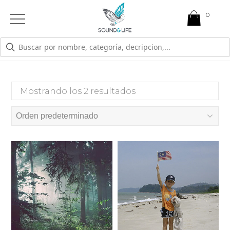
0
Open
Mobile
Menu
HOGAR
Mostrando los 2 resultados