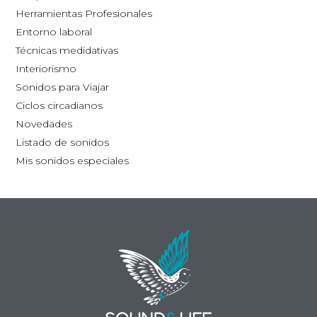
la
la
Herramientas Profesionales
página
pág
Entorno laboral
de
de
Técnicas medidativas
producto
pro
Interiorismo
Sonidos para Viajar
Ciclos circadianos
Novedades
Listado de sonidos
Mis sonidos especiales