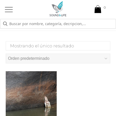
0
Open
Mobile
Menu
FORTALEZA
Mostrando el único resultado