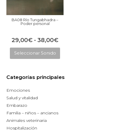
BA08 Río Tungabhadra –
Poder personal
Rango
29,00
€
-
38,00
€
Este
de
Seleccionar Sonido
producto
precios:
tiene
desde
múltiples
29,00€
Categorías principales
variantes.
hasta
Las
Emociones
opciones
38,00€
Salud y vitalidad
se
Embarazo
pueden
Familia – niños – ancianos
elegir
Animales veterinaria
en
Hospitalización