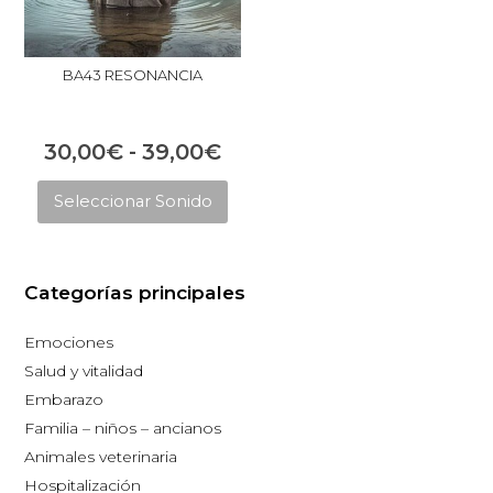
BA43 RESONANCIA
Rango
30,00
€
-
39,00
€
Este
de
Seleccionar Sonido
producto
precios:
tiene
desde
múltiples
30,00€
Categorías principales
variantes.
hasta
Las
Emociones
opciones
39,00€
Salud y vitalidad
se
Embarazo
pueden
Familia – niños – ancianos
elegir
Animales veterinaria
en
Hospitalización