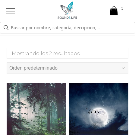
0
Open
Mobile
Menu
EXAMEN
Mostrando los 2 resultados