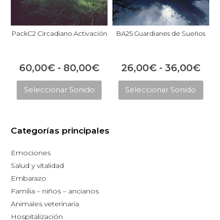
PackC2 Circadiano Activación
BA25 Guardianes de Sueños
Rango
Ran
60,00
€
-
80,00
€
26,00
€
-
36,00
€
Este
Est
de
de
Seleccionar Sonido
Seleccionar Sonido
producto
pro
precios:
prec
tiene
tie
desde
des
múltiples
múl
60,00€
26,
Categorías principales
variantes.
vari
hasta
has
Las
Las
Emociones
opciones
opc
80,00€
36,
Salud y vitalidad
se
se
Embarazo
pueden
pue
Familia – niños – ancianos
elegir
eleg
Animales veterinaria
en
en
Hospitalización