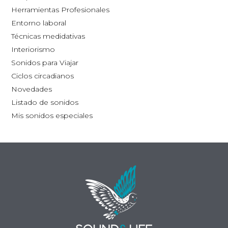
la
la
Herramientas Profesionales
página
pág
Entorno laboral
de
de
Técnicas medidativas
producto
pro
Interiorismo
Sonidos para Viajar
Ciclos circadianos
Novedades
Listado de sonidos
Mis sonidos especiales