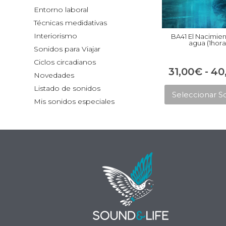
Entorno laboral
Técnicas medidativas
Interiorismo
BA41 El Nacimien
agua (1hora
Sonidos para Viajar
Ciclos circadianos
31,00
€
-
40
Novedades
Listado de sonidos
Seleccionar S
Mis sonidos especiales