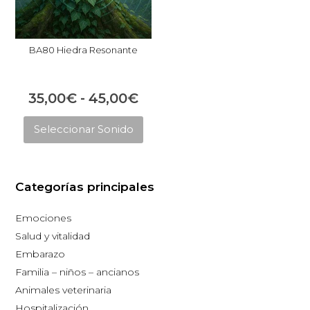
BA80 Hiedra Resonante
Rango
35,00
€
-
45,00
€
Este
de
Seleccionar Sonido
producto
precios:
tiene
desde
múltiples
35,00€
Categorías principales
variantes.
hasta
Las
Emociones
opciones
45,00€
Salud y vitalidad
se
Embarazo
pueden
Familia – niños – ancianos
elegir
Animales veterinaria
en
Hospitalización