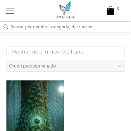
0
Open
Mobile
Menu
ENTORNOS RUIDOSOS
Mostrando el único resultado