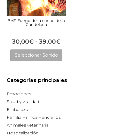
BA51 Fuego de la noche de la
Candelaria
Rango
30,00
€
-
39,00
€
Este
de
Seleccionar Sonido
producto
precios:
tiene
desde
múltiples
30,00€
Categorías principales
variantes.
hasta
Las
Emociones
opciones
39,00€
Salud y vitalidad
se
Embarazo
pueden
Familia – niños – ancianos
elegir
Animales veterinaria
en
Hospitalización