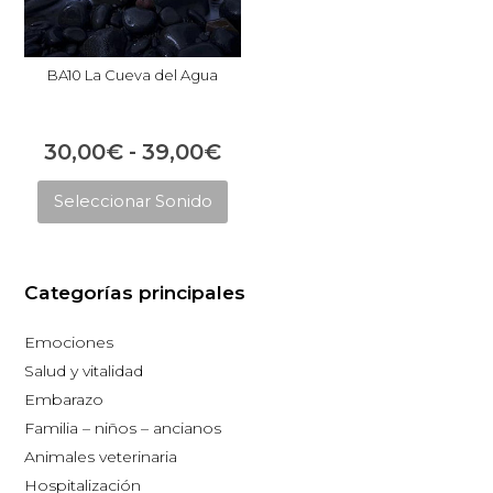
BA10 La Cueva del Agua
Rango
30,00
€
-
39,00
€
Este
de
Seleccionar Sonido
producto
precios:
tiene
desde
múltiples
30,00€
Categorías principales
variantes.
hasta
Las
Emociones
opciones
39,00€
Salud y vitalidad
se
Embarazo
pueden
Familia – niños – ancianos
elegir
Animales veterinaria
en
Hospitalización