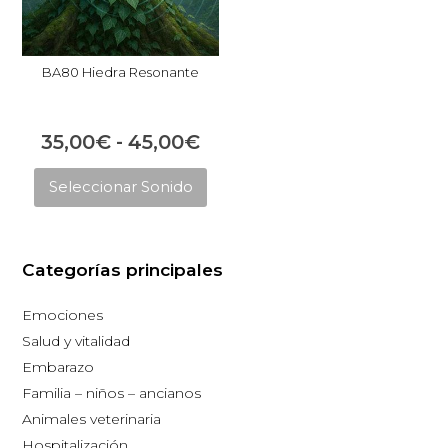
BA80 Hiedra Resonante
Rango
35,00
€
-
45,00
€
Este
de
Seleccionar Sonido
producto
precios:
tiene
desde
múltiples
35,00€
Categorías principales
variantes.
hasta
Las
Emociones
opciones
45,00€
Salud y vitalidad
se
Embarazo
pueden
Familia – niños – ancianos
elegir
Animales veterinaria
en
Hospitalización