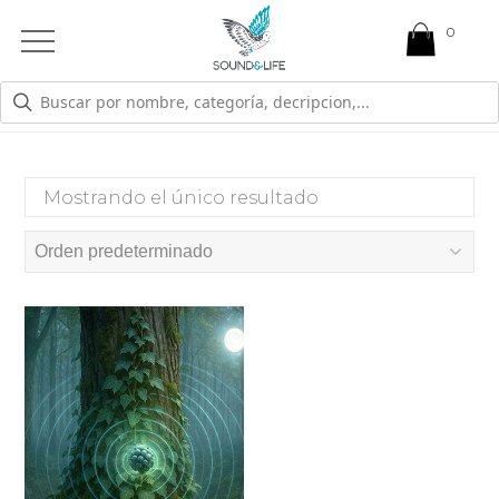
0
Open
Mobile
Menu
COGNICIÓN
Mostrando el único resultado