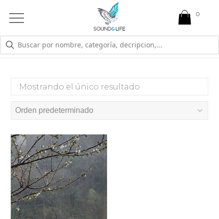
0
Open
Mobile
Menu
CALOR
Mostrando el único resultado