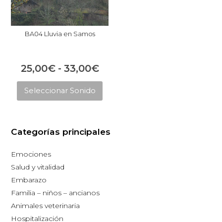
BA04 Lluvia en Samos
Rango
25,00
€
-
33,00
€
Este
de
Seleccionar Sonido
producto
precios:
tiene
desde
múltiples
25,00€
Categorías principales
variantes.
hasta
Las
Emociones
opciones
33,00€
Salud y vitalidad
se
Embarazo
pueden
Familia – niños – ancianos
elegir
Animales veterinaria
en
Hospitalización