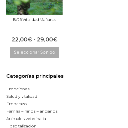
BA16 Vitalidad Mañanas
Rango
22,00
€
-
29,00
€
Este
de
Seleccionar Sonido
producto
precios:
tiene
desde
múltiples
22,00€
Categorías principales
variantes.
hasta
Las
Emociones
opciones
29,00€
Salud y vitalidad
se
Embarazo
pueden
Familia – niños – ancianos
elegir
Animales veterinaria
en
Hospitalización