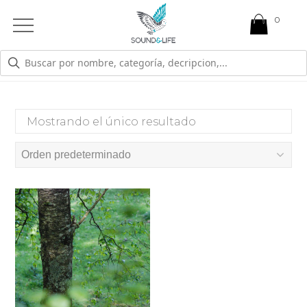
0
Open
Mobile
Menu
BA16
Mostrando el único resultado