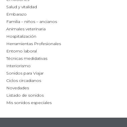
opciones
38,00€
Salud y vitalidad
se
Embarazo
pueden
Familia – niños – ancianos
elegir
Animales veterinaria
en
Hospitalización
la
Herramientas Profesionales
página
Entorno laboral
de
Técnicas medidativas
producto
Interiorismo
Sonidos para Viajar
Ciclos circadianos
Novedades
Listado de sonidos
Mis sonidos especiales