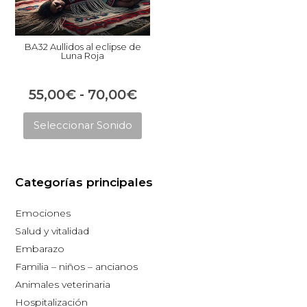
BA32 Aullidos al eclipse de
Luna Roja
Rango
55,00
€
-
70,00
€
Este
de
Seleccionar Sonido
producto
precios:
tiene
desde
múltiples
55,00€
Categorías principales
variantes.
hasta
Las
Emociones
opciones
70,00€
Salud y vitalidad
se
Embarazo
pueden
Familia – niños – ancianos
elegir
Animales veterinaria
en
Hospitalización