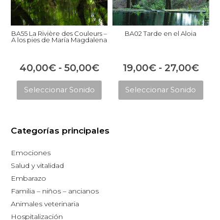
BA55 La Rivière des Couleurs –
BA02 Tarde en el Aloia
A los pies de María Magdalena
Rango
Ran
40,00
€
-
50,00
€
19,00
€
-
27,00
€
Este
Est
de
de
Seleccionar Sonido
Seleccionar Sonido
producto
pro
precios:
prec
tiene
tie
desde
des
múltiples
múl
40,00€
19,
Categorías principales
variantes.
vari
hasta
has
Las
Las
Emociones
opciones
opc
50,00€
27,
Salud y vitalidad
se
se
Embarazo
pueden
pue
Familia – niños – ancianos
elegir
eleg
Animales veterinaria
en
en
Hospitalización