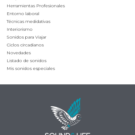
la
la
Herramientas Profesionales
página
pág
Entorno laboral
de
de
Técnicas medidativas
producto
pro
Interiorismo
Sonidos para Viajar
Ciclos circadianos
Novedades
Listado de sonidos
Mis sonidos especiales