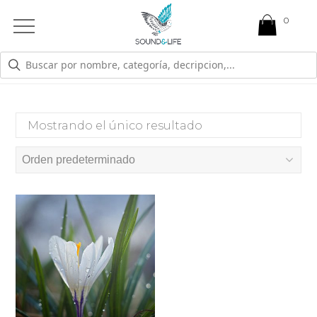
0
Open
Mobile
Menu
ALTO RENDIMIENTO
Mostrando el único resultado