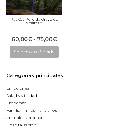
PackC3 Perdida Grave de
Vitalidad
Rango
60,00
€
-
75,00
€
Este
de
Seleccionar Sonido
producto
precios:
tiene
desde
múltiples
60,00€
Categorías principales
variantes.
hasta
Las
Emociones
opciones
75,00€
Salud y vitalidad
se
Embarazo
pueden
Familia – niños – ancianos
elegir
Animales veterinaria
en
Hospitalización