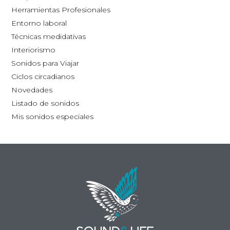
la
la
Herramientas Profesionales
página
pág
Entorno laboral
de
de
Técnicas medidativas
producto
pro
Interiorismo
Sonidos para Viajar
Ciclos circadianos
Novedades
Listado de sonidos
Mis sonidos especiales