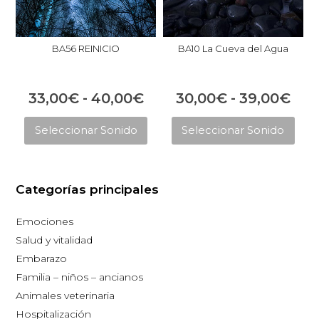
BA56 REINICIO
BA10 La Cueva del Agua
Rango
Ran
33,00
€
-
40,00
€
30,00
€
-
39,00
€
Este
Est
de
de
Seleccionar Sonido
Seleccionar Sonido
producto
pro
precios:
prec
tiene
tie
desde
des
múltiples
múl
33,00€
30,
Categorías principales
variantes.
vari
hasta
has
Las
Las
Emociones
opciones
opc
40,00€
39,
Salud y vitalidad
se
se
Embarazo
pueden
pue
Familia – niños – ancianos
elegir
eleg
Animales veterinaria
en
en
Hospitalización