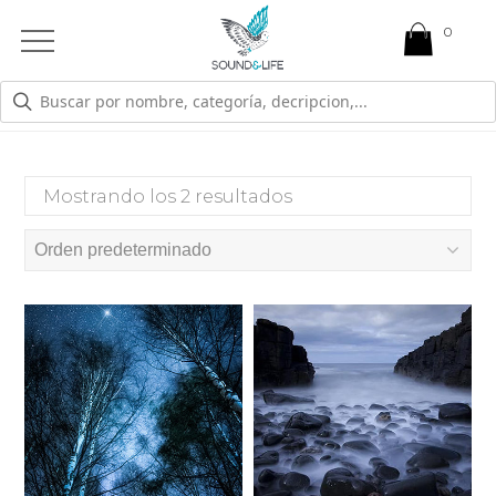
0
Open
Mobile
Menu
ABRAZO
Mostrando los 2 resultados