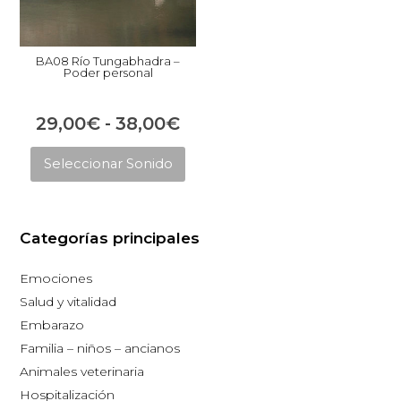
BA08 Río Tungabhadra –
Poder personal
Rango
29,00
€
-
38,00
€
Este
de
Seleccionar Sonido
producto
precios:
tiene
desde
múltiples
29,00€
Categorías principales
variantes.
hasta
Las
Emociones
opciones
38,00€
Salud y vitalidad
se
Embarazo
pueden
Familia – niños – ancianos
elegir
Animales veterinaria
en
Hospitalización