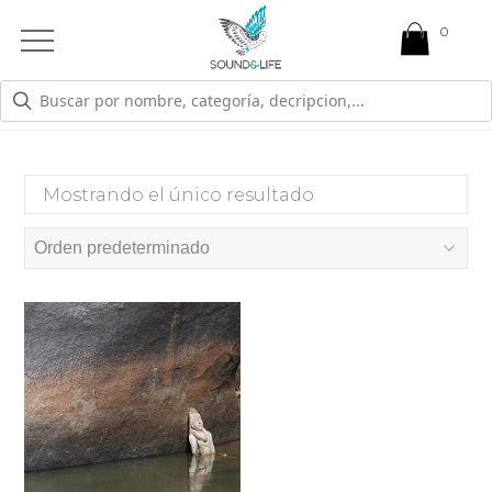
0
Open
Mobile
Menu
8
Mostrando el único resultado