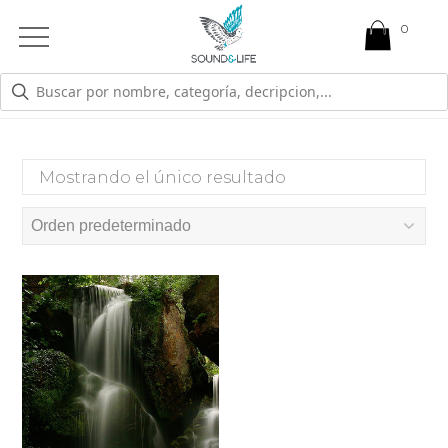
0
Open
Mobile
Menu
29
Mostrando el único resultado