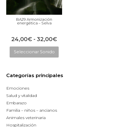
BA29 Armonización
energética – Selva
Rango
24,00
€
-
32,00
€
Este
de
Seleccionar Sonido
producto
precios:
tiene
desde
múltiples
24,00€
Categorías principales
variantes.
hasta
Las
Emociones
opciones
32,00€
Salud y vitalidad
se
Embarazo
pueden
Familia – niños – ancianos
elegir
Animales veterinaria
en
Hospitalización